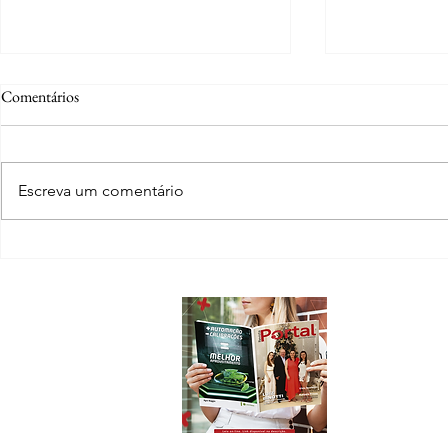
Comentários
Escreva um comentário
Ana Sonaira Hortencio Silvestre:
Família Kothr
da adolescência em Lucas do Rio
virou cidade e
Verde à advocacia com propósito
legado
Sobre
A Revista Port
conteúdo e inf
Sorriso e Nov
Em nossas pági
novos emprend
que acontece 