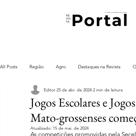
All Posts
Região
Agro
Destaques na Revista
O
Editor
25 de abr. de 2024
2 min de leitura
Jogos Escolares e Jogos
Mato-grossenses começa
Atualizado:
15 de mai. de 2024
As competições promovidas pela Secel 