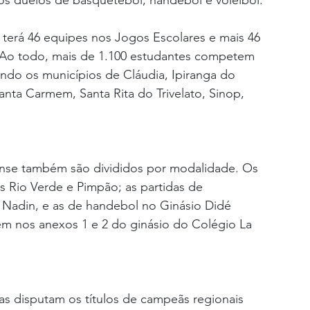
s duelos de basquetebol, handebol e voleibol.
terá 46 equipes nos Jogos Escolares e mais 46 
 Ao todo, mais de 1.100 estudantes competem 
ndo os municípios de Cláudia, Ipiranga do 
nta Carmem, Santa Rita do Trivelato, Sinop, 
ense também são divididos por modalidade. Os 
os Rio Verde e Pimpão; as partidas de 
Nadin, e as de handebol no Ginásio Didé 
rem nos anexos 1 e 2 do ginásio do Colégio La 
as disputam os títulos de campeãs regionais 