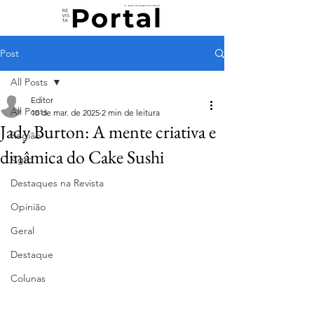
Post
All Posts
Editor
All Posts
10 de mar. de 2025
2 min de leitura
Jady Burton: A mente criativa e
Região
dinâmica do Cake Sushi
Agro
Destaques na Revista
Opinião
Geral
Destaque
Colunas