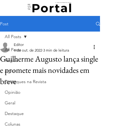
Post
All Posts
Editor
All Posts
4 de out. de 2022
3 min de leitura
Guilherme Augusto lança single
Região
e promete mais novidades em
Agro
breve
Destaques na Revista
Opinião
Geral
Destaque
Colunas