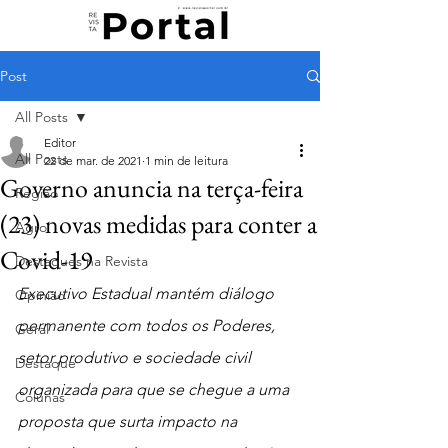
Post
All Posts
Editor
All Posts
22 de mar. de 2021
1 min de leitura
Governo anuncia na terça-feira
Região
(23) novas medidas para conter a
Agro
Covid-19
Destaques na Revista
Executivo Estadual mantém diálogo 
Opinião
permanente com todos os Poderes, 
Geral
setor produtivo e sociedade civil 
Destaque
organizada para que se chegue a uma 
Colunas
proposta que surta impacto na 