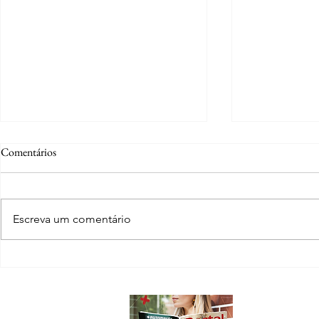
Comentários
Escreva um comentário
Ana Sonaira Hortencio Silvestre:
Família Kothr
da adolescência em Lucas do Rio
virou cidade e
Verde à advocacia com propósito
legado
Sobre