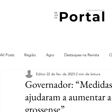
All Posts
Região
Agro
Destaques na Revista
O
Editor
22 de fev. de 2023
2 min de leitura
Governador: “Medidas
ajudaram a aumentar a
grossense”