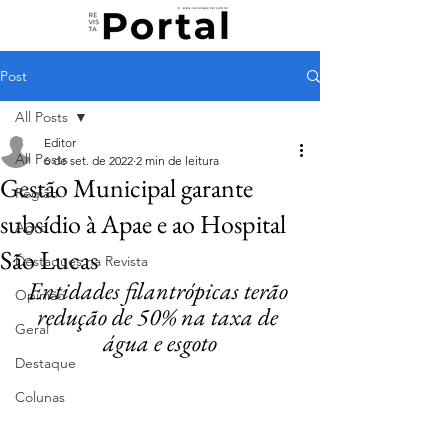
Post
All Posts
Editor
All Posts
6 de set. de 2022
2 min de leitura
Gestão Municipal garante
Região
subsídio à Apae e ao Hospital
Agro
São Lucas
Destaques na Revista
Entidades filantrópicas terão 
Opinião
redução de 50% na taxa de 
Geral
água e esgoto
Destaque
Colunas