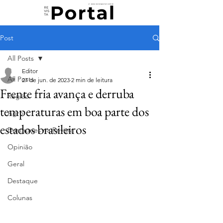
Post
All Posts
Editor
All Posts
27 de jun. de 2023
2 min de leitura
Frente fria avança e derruba
Região
temperaturas em boa parte dos
Agro
estados brasileiros
Destaques na Revista
Opinião
Geral
Destaque
Colunas