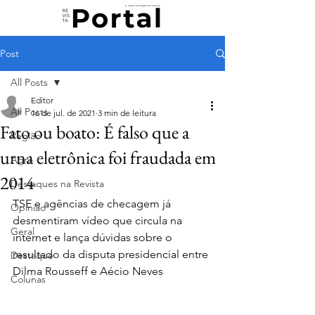
Post
All Posts
Editor
All Posts
16 de jul. de 2021
3 min de leitura
Fato ou boato: É falso que a
Região
urna eletrônica foi fraudada em
Agro
2014
Destaques na Revista
TSE e agências de checagem já 
Opinião
desmentiram vídeo que circula na 
Geral
internet e lança dúvidas sobre o 
resultado da disputa presidencial entre 
Destaque
Dilma Rousseff e Aécio Neves
Colunas