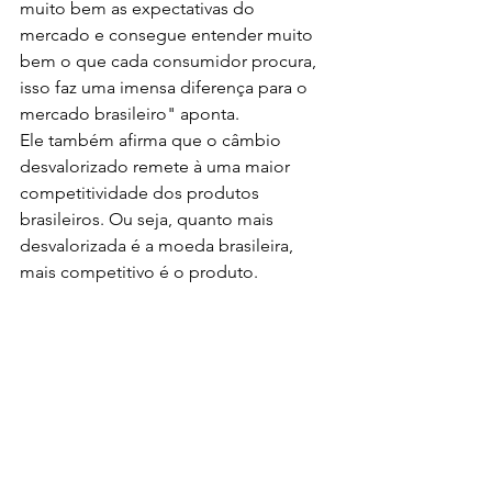
muito bem as expectativas do 
mercado e consegue entender muito 
bem o que cada consumidor procura, 
isso faz uma imensa diferença para o 
mercado brasileiro" aponta.
Ele também afirma que o câmbio 
desvalorizado remete à uma maior 
competitividade dos produtos 
brasileiros. Ou seja, quanto mais 
desvalorizada é a moeda brasileira, 
mais competitivo é o produto.
Leia mais:
IBGE: Safra estimada para 2024 de 
296,8 milhões de toneladas; queda de 
5,9%
Agro: representantes do setor criticam 
listas de produtos que terão incentivos 
na reforma tributária