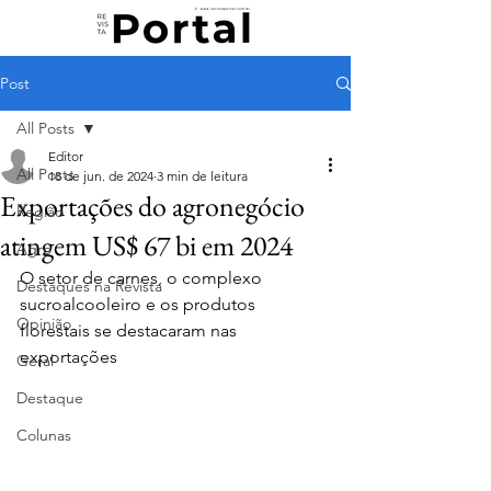
Post
All Posts
Editor
All Posts
18 de jun. de 2024
3 min de leitura
Exportações do agronegócio
Região
atingem US$ 67 bi em 2024
Agro
O setor de carnes, o complexo 
Destaques na Revista
sucroalcooleiro e os produtos 
Opinião
florestais se destacaram nas 
exportações
Geral
Destaque
Colunas