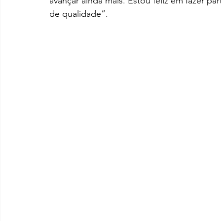
avançar ainda mais. Estou feliz em fazer pa
de qualidade”. 