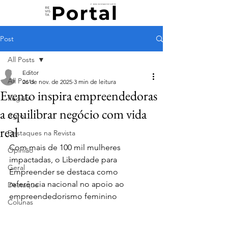
Post
All Posts
Editor
All Posts
26 de nov. de 2025
3 min de leitura
Evento inspira empreendedoras
Região
a equilibrar negócio com vida
Agro
real
Destaques na Revista
Com mais de 100 mil mulheres 
Opinião
impactadas, o Liberdade para 
Geral
Empreender se destaca como 
referência nacional no apoio ao 
Destaque
empreendedorismo feminino
Colunas