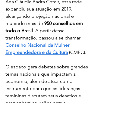
Ana Cláudia Badra Cotait, essa rede 
expandiu sua atuação em 2019, 
alcançando projeção nacional e 
reunindo mais de 
950 conselhos em 
todo o Brasil
. A partir dessa 
transformação, passou a se chamar 
Conselho Nacional da Mulher 
Empreendedora e da Cultura
 (CMEC).
O espaço gera debates sobre grandes 
temas nacionais que impactam a 
economia, além de atuar como 
instrumento para que as lideranças 
femininas discutam seus desafios e 
proponham soluções para a 
comunidade empresarial. Uma dessas 
iniciativas é justamente o 
Liberdade 
para Empreender
.