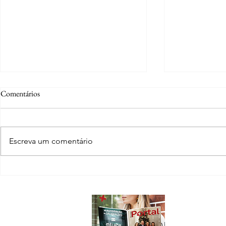
Comentários
Escreva um comentário
Jady Burton e Marcelo Polita:
BTL Fundações
quando mudar a rota foi o
sustentando 
caminho certo para o sucesso
que transfor
Sobre
A Revista Port