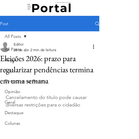
Post
All Posts
Editor
All Posts
28 de abr.
2 min de leitura
Eleições 2026: prazo para
Região
regularizar pendências termina
Agro
em uma semana
Destaques na Revista
Opinião
Cancelamento do título pode causar 
Geral
diversas restrições para o cidadão
Destaque
Colunas