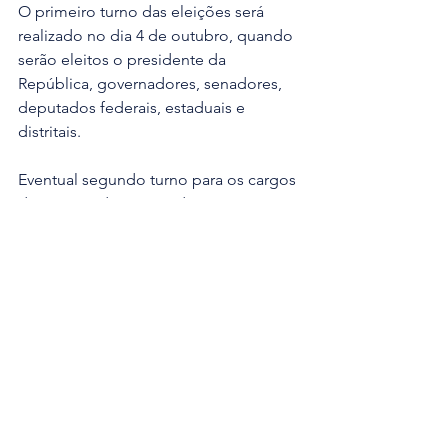
O primeiro turno das eleições será 
realizado no dia 4 de outubro, quando 
serão eleitos o presidente da 
República, governadores, senadores, 
deputados federais, estaduais e 
distritais.
Eventual segundo turno para os cargos 
de governador e presidente ocorrerá 
no dia 25 do mesmo mês. 
Destaque
Ver tudo
Posts recentes