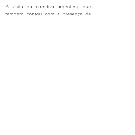
A visita da comitiva argentina, que 
também contou com a presença de 
representante da Fundação Rio Verde, 
reforça o papel de Lucas do Rio Verde 
como referência no setor agroindustrial 
e como ponto estratégico para troca 
de tecnologias e inovações na 
produção agrícola.
Região
Destaque
Ver tudo
Posts recentes