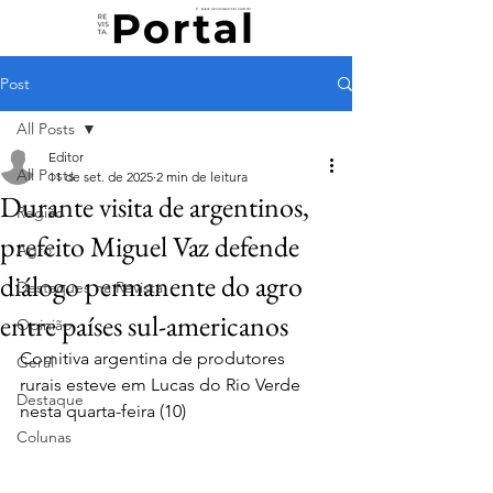
Post
All Posts
Editor
All Posts
11 de set. de 2025
2 min de leitura
Durante visita de argentinos,
Região
prefeito Miguel Vaz defende
Agro
diálogo permanente do agro
Destaques na Revista
entre países sul-americanos
Opinião
Comitiva argentina de produtores 
Geral
rurais esteve em Lucas do Rio Verde 
Destaque
nesta quarta-feira (10)
Colunas