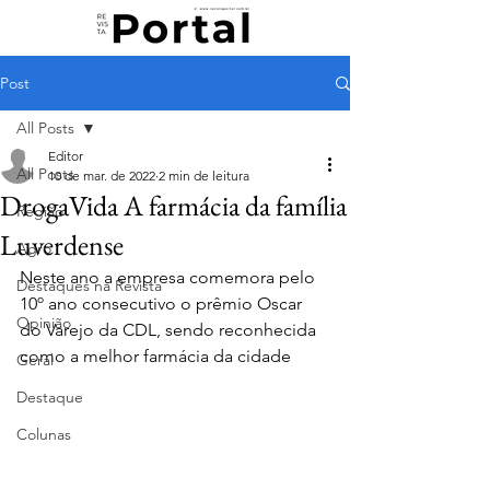
Post
All Posts
Editor
All Posts
10 de mar. de 2022
2 min de leitura
DrogaVida A farmácia da família
Região
Luverdense
Agro
Neste ano a empresa comemora pelo 
Destaques na Revista
10º ano consecutivo o prêmio Oscar 
Opinião
do Varejo da CDL, sendo reconhecida 
como a melhor farmácia da cidade
Geral
Destaque
Colunas