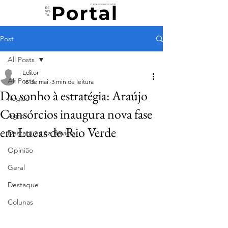
Post
All Posts
Editor
All Posts
18 de mai.
3 min de leitura
Do sonho à estratégia: Araújo
Região
Consórcios inaugura nova fase
Agro
em Lucas do Rio Verde
Destaques na Revista
Opinião
Geral
Destaque
Colunas