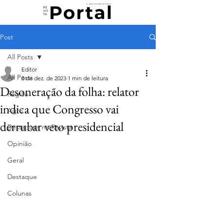
Post
All Posts
Editor
All Posts
8 de dez. de 2023
1 min de leitura
Desoneração da folha: relator
Região
indica que Congresso vai
Agro
derrubar veto presidencial
Destaques na Revista
Opinião
Geral
Destaque
Colunas