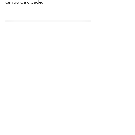
centro da cidade.
Destaques na Revista
Ver tudo
Posts recentes