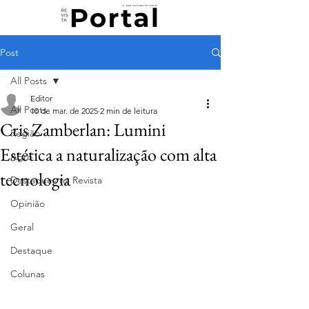
Post
All Posts
Editor
All Posts
10 de mar. de 2025
2 min de leitura
Cris Zamberlan: Lumini
Região
Estética a naturalização com alta
Agro
tecnologia
Destaques na Revista
Opinião
Geral
Destaque
Colunas