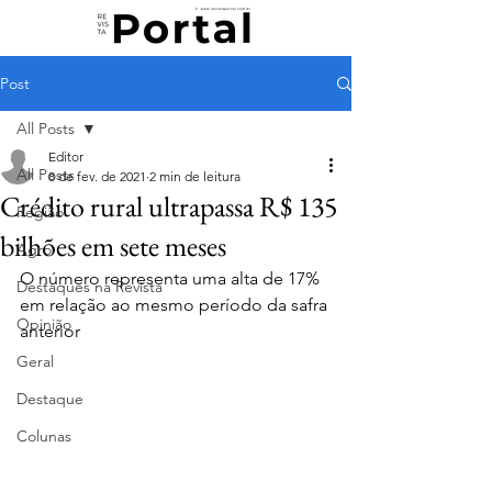
Post
All Posts
Editor
All Posts
8 de fev. de 2021
2 min de leitura
Crédito rural ultrapassa R$ 135
Região
bilhões em sete meses
Agro
O número representa uma alta de 17% 
Destaques na Revista
em relação ao mesmo período da safra 
Opinião
anterior
Geral
Destaque
Colunas