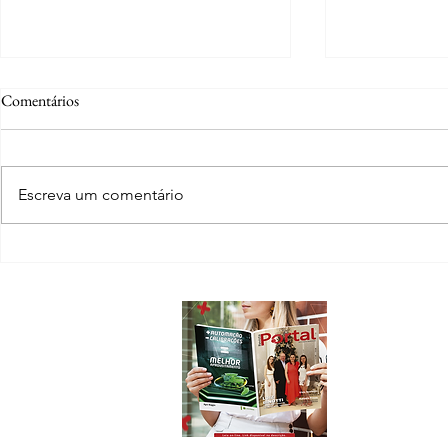
Comentários
Escreva um comentário
Saúde amplia a oferta de
Trabalho da Pr
especialidades por meio da
agroindústrias
telemedicina
alimentos ins
Sobre
do Rio Verde
A Revista Port
conteúdo e inf
Sorriso e Nov
Em nossas pági
novos emprend