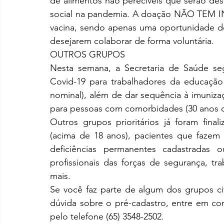
de alimentos não perecíveis que serão dest
social na pandemia. A doação NÃO TEM I
vacina, sendo apenas uma oportunidade de
desejarem colaborar de forma voluntária.
OUTROS GRUPOS
Nesta semana, a Secretaria de Saúde se
Covid-19 para trabalhadores da educação a
nominal), além de dar sequência à imunizaç
para pessoas com comorbidades (30 anos o
Outros grupos prioritários já foram fin
(acima de 18 anos), pacientes que fazem 
deficiências permanentes cadastradas
profissionais das forças de segurança, t
mais.
Se você faz parte de algum dos grupos ci
dúvida sobre o pré-cadastro, entre em con
pelo telefone (65) 3548-2502.