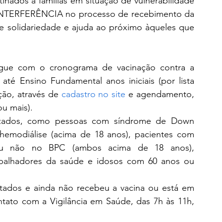
inados a famílias em situação de vulnerabilidade 
NTERFERÊNCIA no processo de recebimento da 
 solidariedade e ajuda ao próximo àqueles que 
gue com o cronograma de vacinação contra a 
té Ensino Fundamental anos iniciais (por lista 
ão, através de 
cadastro no site
 e agendamento, 
u mais).
alizados, como pessoas com síndrome de Down 
hemodiálise (acima de 18 anos), pacientes com 
 ou não no BPC (ambos acima de 18 anos), 
rabalhadores da saúde e idosos com 60 anos ou 
tados e ainda não recebeu a vacina ou está em 
tato com a Vigilância em Saúde, das 7h às 11h, 