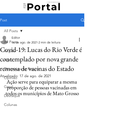
Post
All Posts
Editor
All Posts
16 de ago. de 2021
2 min de leitura
Covid-19: Lucas do Rio Verde é
Região
contemplado por nova grande
Agro
remessa de vacinas do Estado
Destaques na Revista
Atualizado:
17 de ago. de 2021
Opinião
Ação serve para equiparar a mesma 
proporção de pessoas vacinadas em 
Geral
todos os municípios de Mato Grosso
Destaque
Colunas