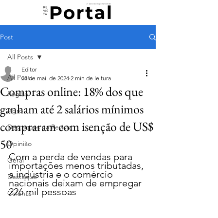
Post
All Posts
Editor
All Posts
23 de mai. de 2024
2 min de leitura
Compras online: 18% dos que
Região
ganham até 2 salários mínimos
Agro
compraram com isenção de US$
Destaques na Revista
50
Opinião
Com a perda de vendas para 
Geral
importações menos tributadas, 
a indústria e o comércio 
Destaque
nacionais deixam de empregar 
226 mil pessoas
Colunas