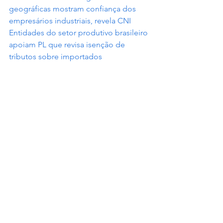
geográficas mostram confiança dos 
empresários industriais, revela CNI
Entidades do setor produtivo brasileiro 
apoiam PL que revisa isenção de 
tributos sobre importados
  Fonte: 
Brasil 61
Destaque
Ver tudo
Posts recentes