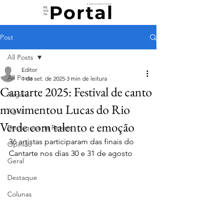
Post
All Posts
Editor
All Posts
1 de set. de 2025
3 min de leitura
Cantarte 2025: Festival de canto
Região
movimentou Lucas do Rio
Agro
Verde com talento e emoção
Destaques na Revista
36 artistas participaram das finais do 
Opinião
Cantarte nos dias 30 e 31 de agosto
Geral
Destaque
Colunas