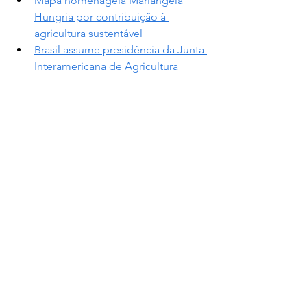
Mapa homenageia Mariangela 
Hungria por contribuição à 
agricultura sustentável
Brasil assume presidência da Junta 
Interamericana de Agricultura
  Fonte: 
Brasil 61
Destaque
Ver tudo
Posts recentes