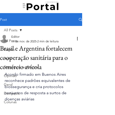
Post
All Posts
Editor
All Posts
11 de nov. de 2025
2 min de leitura
Brasil e Argentina fortalecem
Região
cooperação sanitária para o
Agro
comércio avícola
Destaques na Revista
Acordo firmado em Buenos Aires 
Opinião
reconhece padrões equivalentes de 
Geral
biossegurança e cria protocolos 
conjuntos de resposta a surtos de 
Destaque
doenças aviárias
Colunas