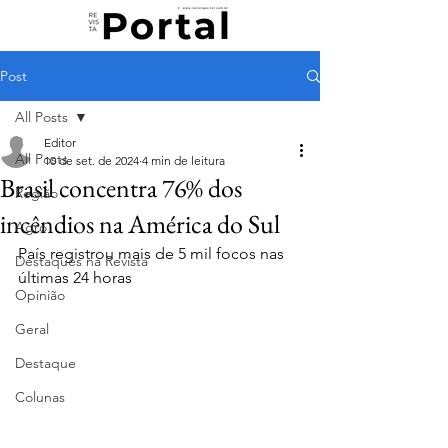
Post
All Posts
Editor
All Posts
10 de set. de 2024
4 min de leitura
Brasil concentra 76% dos
Região
incêndios na América do Sul
Agro
País registrou mais de 5 mil focos nas 
Destaques na Revista
últimas 24 horas
Opinião
Geral
Destaque
Colunas