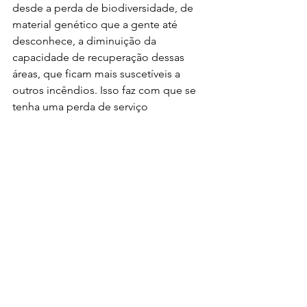
desde a perda de biodiversidade, de 
material genético que a gente até 
desconhece, a diminuição da 
capacidade de recuperação dessas 
áreas, que ficam mais suscetíveis a 
outros incêndios. Isso faz com que se 
tenha uma perda de serviço 
ecossistêmico, principalmente de 
água, mas também de retenção de 
carbono, por exemplo. Outra questão 
é do calor mesmo, sabemos que a 
floresta tem papel importante no 
conforto térmico”.
Conscientização
Embora em grande parte das áreas 
atingidas pelos incêndios o manejo do 
fogo esteja proibido, a pesquisadora 