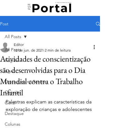
Post
All Posts
Editor
All Posts
12 de jun. de 2021
2 min de leitura
Atividades de conscientização
Região
são desenvolvidas para o Dia
Agro
Mundial contra o Trabalho
Destaques na Revista
Infantil
Opinião
Palestras explicam as características da 
Geral
exploração de crianças e adolescentes
Destaque
Colunas