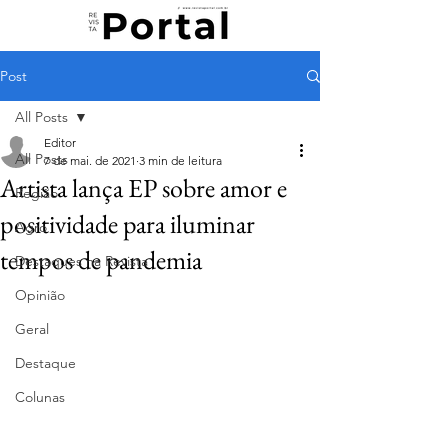
Post
All Posts
Editor
All Posts
7 de mai. de 2021
3 min de leitura
Artista lança EP sobre amor e
Região
positividade para iluminar
Agro
tempos de pandemia
Destaques na Revista
Opinião
Geral
Destaque
Colunas