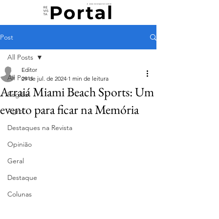
Post
All Posts
Editor
All Posts
29 de jul. de 2024
1 min de leitura
Arraiá Miami Beach Sports: Um
Região
evento para ficar na Memória
Agro
Destaques na Revista
Opinião
Geral
Destaque
Colunas