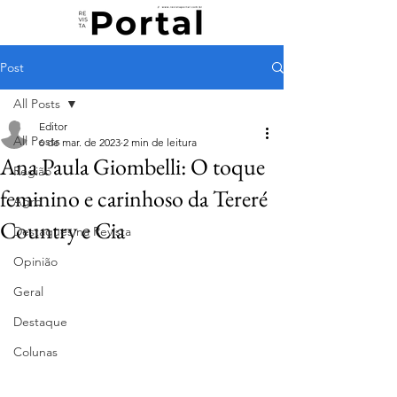
Post
All Posts
Editor
All Posts
6 de mar. de 2023
2 min de leitura
Ana Paula Giombelli: O toque
Região
feminino e carinhoso da Tereré
Agro
Country e Cia
Destaques na Revista
Opinião
Geral
Destaque
Colunas