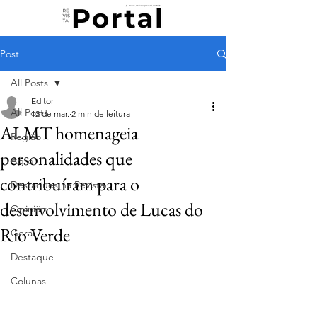
Post
All Posts
Editor
All Posts
12 de mar.
2 min de leitura
ALMT homenageia
Região
personalidades que
Agro
contribuíram para o
Destaques na Revista
desenvolvimento de Lucas do
Opinião
Rio Verde
Geral
Destaque
Colunas