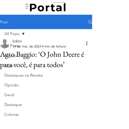
Post
All Posts
Editor
All Posts
11 de mai. de 2023
4 min de leitura
Agro Baggio: ‘O John Deere é
Região
para você, é para todos’
Agro
Destaques na Revista
Opinião
Geral
Destaque
Colunas