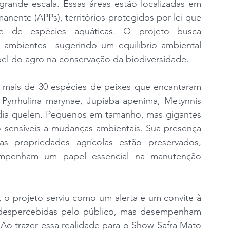
grande escala. Essas áreas estão localizadas em 
anente (APPs), territórios protegidos por lei que 
e de espécies aquáticas. O projeto busca 
 ambientes  sugerindo um equilíbrio ambiental 
apel do agro na conservação da biodiversidade.
 mais de 30 espécies de peixes que encantaram 
 Pyrrhulina marynae, Jupiaba apenima, Metynnis 
dia quelen. Pequenos em tamanho, mas gigantes 
o sensíveis a mudanças ambientais. Sua presença 
s propriedades agrícolas estão preservados, 
mpenham um papel essencial na manutenção 
 o projeto serviu como um alerta e um convite à 
 despercebidas pelo público, mas desempenham 
 Ao trazer essa realidade para o Show Safra Mato 