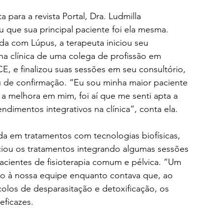
a para a revista Portal, Dra. Ludmilla 
u que sua principal paciente foi ela mesma. 
da com Lúpus, a terapeuta iniciou seu 
na clínica de uma colega de profissão em 
CE, e finalizou suas sessões em seu consultório, 
u de confirmação. “Eu sou minha maior paciente 
 a melhora em mim, foi aí que me senti apta a 
tendimentos integrativos na clínica”, conta ela. 
a em tratamentos com tecnologias biofísicas, 
iciou os tratamentos integrando algumas sessões 
cientes de fisioterapia comum e pélvica. “Um 
sio à nossa equipe enquanto contava que, ao 
colos de desparasitação e detoxificação, os 
eficazes. 