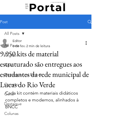
Post
All Posts
Editor
All Posts
6 de fev.
2 min de leitura
9.950 kits de material
Região
estruturado são entregues aos
Agro
estudantes da rede municipal de
Destaques na Revista
Lucas do Rio Verde
Opinião
Cada kit contém materiais didáticos 
Geral
completos e modernos, alinhados à 
Destaque
BNCC
Colunas